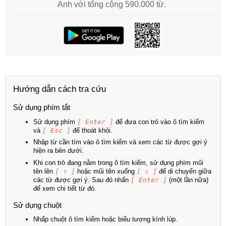
Anh với tổng cộng 590.000 từ.
Hướng dẫn cách tra cứu
Sử dụng phím tắt
Sử dụng phím
[ Enter ]
để đưa con trỏ vào ô tìm kiếm
và
[ Esc ]
để thoát khỏi.
Nhập từ cần tìm vào ô tìm kiếm và xem các từ được gợi ý
hiện ra bên dưới.
Khi con trỏ đang nằm trong ô tìm kiếm, sử dụng phím mũi
tên lên
[ ↑ ]
hoặc mũi tên xuống
[ ↓ ]
để di chuyển giữa
các từ được gợi ý. Sau đó nhấn
[ Enter ]
(một lần nữa)
để xem chi tiết từ đó.
Sử dụng chuột
Nhấp chuột ô tìm kiếm hoặc biểu tượng kính lúp.