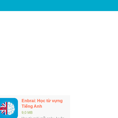
Enbrai: Học từ vựng
Tiếng Anh
9,0 MB