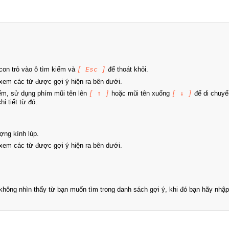
on trỏ vào ô tìm kiếm và
[ Esc ]
để thoát khỏi.
xem các từ được gợi ý hiện ra bên dưới.
iếm, sử dụng phím mũi tên lên
[ ↑ ]
hoặc mũi tên xuống
[ ↓ ]
để di chuyể
i tiết từ đó.
ợng kính lúp.
xem các từ được gợi ý hiện ra bên dưới.
hông nhìn thấy từ bạn muốn tìm trong danh sách gợi ý, khi đó bạn hãy nhập 