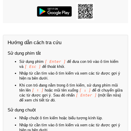
Hướng dẫn cách tra cứu
Sử dụng phím tắt
Sử dụng phím
[ Enter ]
để đưa con trỏ vào ô tìm kiếm
và
[ Esc ]
để thoát khỏi.
Nhập từ cần tìm vào ô tìm kiếm và xem các từ được gợi ý
hiện ra bên dưới.
Khi con trỏ đang nằm trong ô tìm kiếm, sử dụng phím mũi
tên lên
[ ↑ ]
hoặc mũi tên xuống
[ ↓ ]
để di chuyển giữa
các từ được gợi ý. Sau đó nhấn
[ Enter ]
(một lần nữa)
để xem chi tiết từ đó.
Sử dụng chuột
Nhấp chuột ô tìm kiếm hoặc biểu tượng kính lúp.
Nhập từ cần tìm vào ô tìm kiếm và xem các từ được gợi ý
hiện ra bên dưới.