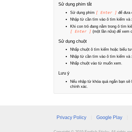
Sử dụng phím tắt
Sử dụng phím
[ Enter ]
để đưa c
Nhập từ cần tìm vào ô tìm kiếm và 
Khi con trỏ đang nằm trong ô tìm k
[ Enter ]
(một lần nữa) để xem ch
Sử dụng chuột
Nhấp chuột ô tìm kiếm hoặc biểu tư
Nhập từ cần tìm vào ô tìm kiếm và 
Nhấp chuột vào từ muốn xem.
Lưu ý
Nếu nhập từ khóa quá ngắn bạn sẽ k
chính xác.
Privacy Policy
|
Google Play
|
Copyright © 2019 English Sticky. All rights re