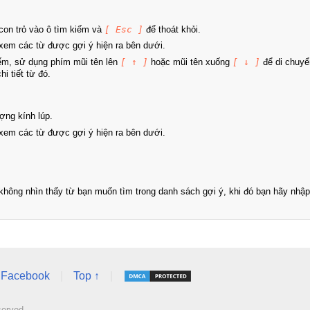
on trỏ vào ô tìm kiếm và
[ Esc ]
để thoát khỏi.
xem các từ được gợi ý hiện ra bên dưới.
iếm, sử dụng phím mũi tên lên
[ ↑ ]
hoặc mũi tên xuống
[ ↓ ]
để di chuyể
i tiết từ đó.
ợng kính lúp.
xem các từ được gợi ý hiện ra bên dưới.
hông nhìn thấy từ bạn muốn tìm trong danh sách gợi ý, khi đó bạn hãy nhập 
Facebook
|
Top ↑
|
served.