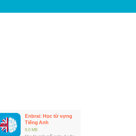
Enbrai: Học từ vựng
Tiếng Anh
9,0 MB