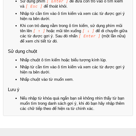
Sử dụng phím
[ Enter ]
để đưa con trỏ vào ô tìm kiếm
và
[ Esc ]
để thoát khỏi.
Nhập từ cần tìm vào ô tìm kiếm và xem các từ được gợi ý
hiện ra bên dưới.
Khi con trỏ đang nằm trong ô tìm kiếm, sử dụng phím mũi
tên lên
[ ↑ ]
hoặc mũi tên xuống
[ ↓ ]
để di chuyển giữa
các từ được gợi ý. Sau đó nhấn
[ Enter ]
(một lần nữa)
để xem chi tiết từ đó.
Sử dụng chuột
Nhấp chuột ô tìm kiếm hoặc biểu tượng kính lúp.
Nhập từ cần tìm vào ô tìm kiếm và xem các từ được gợi ý
hiện ra bên dưới.
Nhấp chuột vào từ muốn xem.
Lưu ý
Nếu nhập từ khóa quá ngắn bạn sẽ không nhìn thấy từ bạn
muốn tìm trong danh sách gợi ý, khi đó bạn hãy nhập thêm
các chữ tiếp theo để hiện ra từ chính xác.