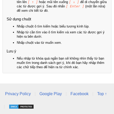
tên lên
[ ↑ ]
hoặc mũi tên xuống
[ ↓ ]
để di chuyển giữa
các từ được gợi ý. Sau đó nhấn
[ Enter ]
(một lần nữa)
để xem chi tiết từ đó.
Sử dụng chuột
Nhấp chuột ô tìm kiếm hoặc biểu tượng kính lúp.
Nhập từ cần tìm vào ô tìm kiếm và xem các từ được gợi ý
hiện ra bên dưới.
Nhấp chuột vào từ muốn xem.
Lưu ý
Nếu nhập từ khóa quá ngắn bạn sẽ không nhìn thấy từ bạn
muốn tìm trong danh sách gợi ý, khi đó bạn hãy nhập thêm
các chữ tiếp theo để hiện ra từ chính xác.
Privacy Policy
|
Google Play
|
Facebook
|
Top ↑
|