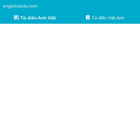
englishsticky.com
Từ điển Anh Việt
Từ điển Việt Anh