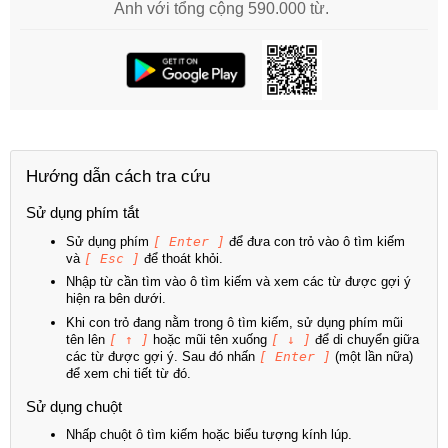
Anh với tổng cộng 590.000 từ.
Hướng dẫn cách tra cứu
Sử dụng phím tắt
Sử dụng phím
[ Enter ]
để đưa con trỏ vào ô tìm kiếm
và
[ Esc ]
để thoát khỏi.
Nhập từ cần tìm vào ô tìm kiếm và xem các từ được gợi ý
hiện ra bên dưới.
Khi con trỏ đang nằm trong ô tìm kiếm, sử dụng phím mũi
tên lên
[ ↑ ]
hoặc mũi tên xuống
[ ↓ ]
để di chuyển giữa
các từ được gợi ý. Sau đó nhấn
[ Enter ]
(một lần nữa)
để xem chi tiết từ đó.
Sử dụng chuột
Nhấp chuột ô tìm kiếm hoặc biểu tượng kính lúp.