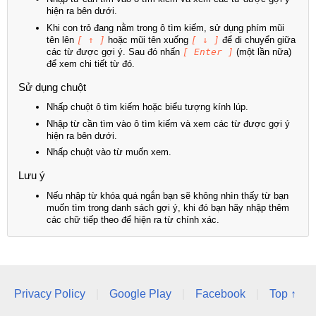
hiện ra bên dưới.
Khi con trỏ đang nằm trong ô tìm kiếm, sử dụng phím mũi
tên lên
[ ↑ ]
hoặc mũi tên xuống
[ ↓ ]
để di chuyển giữa
các từ được gợi ý. Sau đó nhấn
[ Enter ]
(một lần nữa)
để xem chi tiết từ đó.
Sử dụng chuột
Nhấp chuột ô tìm kiếm hoặc biểu tượng kính lúp.
Nhập từ cần tìm vào ô tìm kiếm và xem các từ được gợi ý
hiện ra bên dưới.
Nhấp chuột vào từ muốn xem.
Lưu ý
Nếu nhập từ khóa quá ngắn bạn sẽ không nhìn thấy từ bạn
muốn tìm trong danh sách gợi ý, khi đó bạn hãy nhập thêm
các chữ tiếp theo để hiện ra từ chính xác.
Privacy Policy
|
Google Play
|
Facebook
|
Top ↑