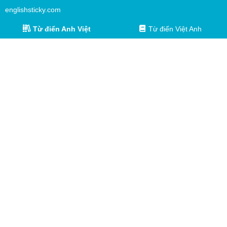
englishsticky.com
Từ điển Anh Việt
Từ điển Việt Anh