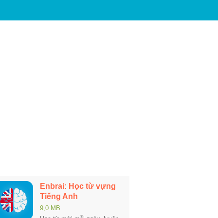
Enbrai: Học từ vựng
Tiếng Anh
9,0 MB