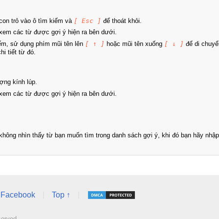
on trỏ vào ô tìm kiếm và
[ Esc ]
để thoát khỏi.
xem các từ được gợi ý hiện ra bên dưới.
iếm, sử dụng phím mũi tên lên
[ ↑ ]
hoặc mũi tên xuống
[ ↓ ]
để di chuyể
i tiết từ đó.
ợng kính lúp.
xem các từ được gợi ý hiện ra bên dưới.
hông nhìn thấy từ bạn muốn tìm trong danh sách gợi ý, khi đó bạn hãy nhập 
Facebook
|
Top ↑
|
served.