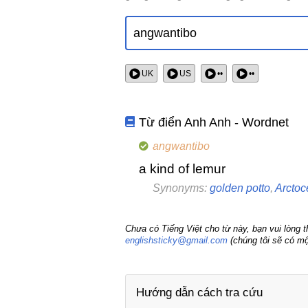
UK
US
••
••
Từ điển Anh Anh - Wordnet
angwantibo
a kind of lemur
Synonyms:
golden potto
,
Arctoc
Chưa có Tiếng Việt cho từ này, bạn vui lòng 
englishsticky@gmail.com
(chúng tôi sẽ có mộ
Hướng dẫn cách tra cứu