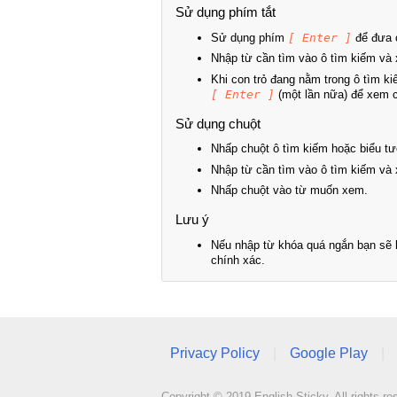
Sử dụng phím tắt
Sử dụng phím
[ Enter ]
để đưa c
Nhập từ cần tìm vào ô tìm kiếm và 
Khi con trỏ đang nằm trong ô tìm k
[ Enter ]
(một lần nữa) để xem ch
Sử dụng chuột
Nhấp chuột ô tìm kiếm hoặc biểu tư
Nhập từ cần tìm vào ô tìm kiếm và 
Nhấp chuột vào từ muốn xem.
Lưu ý
Nếu nhập từ khóa quá ngắn bạn sẽ k
chính xác.
Privacy Policy
|
Google Play
|
Copyright © 2019 English Sticky. All rights re