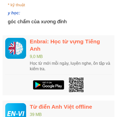
* kỹ thuật
y học:
góc chẩm của xương đỉnh
Enbrai: Học từ vựng Tiếng
Anh
9,0 MB
Học từ mới mỗi ngày, luyện nghe, ôn tập và
kiểm tra.
Từ điển Anh Việt offline
39 MB