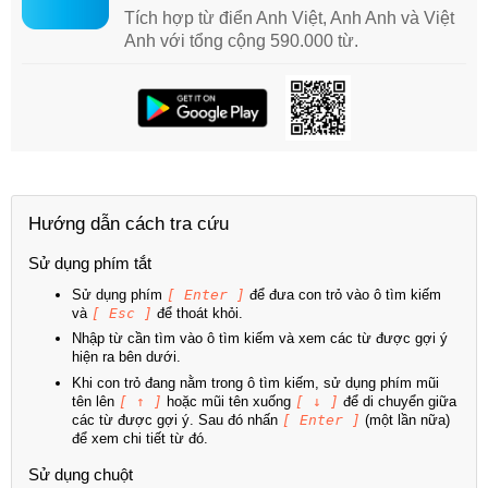
Tích hợp từ điển Anh Việt, Anh Anh và Việt
Anh với tổng cộng 590.000 từ.
Hướng dẫn cách tra cứu
Sử dụng phím tắt
Sử dụng phím
[ Enter ]
để đưa con trỏ vào ô tìm kiếm
và
[ Esc ]
để thoát khỏi.
Nhập từ cần tìm vào ô tìm kiếm và xem các từ được gợi ý
hiện ra bên dưới.
Khi con trỏ đang nằm trong ô tìm kiếm, sử dụng phím mũi
tên lên
[ ↑ ]
hoặc mũi tên xuống
[ ↓ ]
để di chuyển giữa
các từ được gợi ý. Sau đó nhấn
[ Enter ]
(một lần nữa)
để xem chi tiết từ đó.
Sử dụng chuột