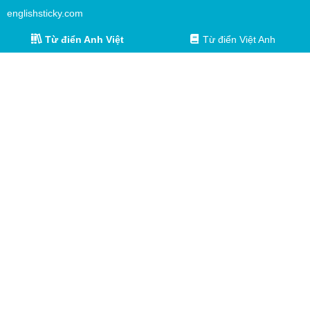
englishsticky.com
Từ điển Anh Việt
Từ điển Việt Anh