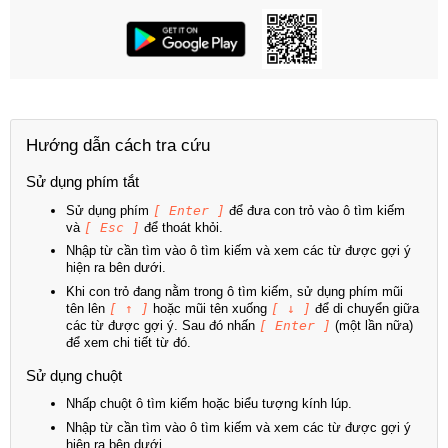
Hướng dẫn cách tra cứu
Sử dụng phím tắt
Sử dụng phím
[ Enter ]
để đưa con trỏ vào ô tìm kiếm
và
[ Esc ]
để thoát khỏi.
Nhập từ cần tìm vào ô tìm kiếm và xem các từ được gợi ý
hiện ra bên dưới.
Khi con trỏ đang nằm trong ô tìm kiếm, sử dụng phím mũi
tên lên
[ ↑ ]
hoặc mũi tên xuống
[ ↓ ]
để di chuyển giữa
các từ được gợi ý. Sau đó nhấn
[ Enter ]
(một lần nữa)
để xem chi tiết từ đó.
Sử dụng chuột
Nhấp chuột ô tìm kiếm hoặc biểu tượng kính lúp.
Nhập từ cần tìm vào ô tìm kiếm và xem các từ được gợi ý
hiện ra bên dưới.