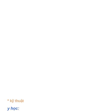
* kỹ thuật
y học: