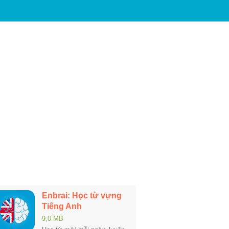
Enbrai: Học từ vựng
Tiếng Anh
9,0 MB