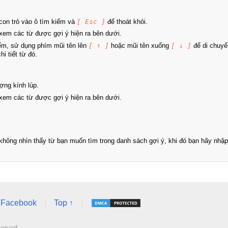
on trỏ vào ô tìm kiếm và
[ Esc ]
để thoát khỏi.
xem các từ được gợi ý hiện ra bên dưới.
iếm, sử dụng phím mũi tên lên
[ ↑ ]
hoặc mũi tên xuống
[ ↓ ]
để di chuyể
i tiết từ đó.
ợng kính lúp.
xem các từ được gợi ý hiện ra bên dưới.
hông nhìn thấy từ bạn muốn tìm trong danh sách gợi ý, khi đó bạn hãy nhập 
Facebook
|
Top ↑
|
served.