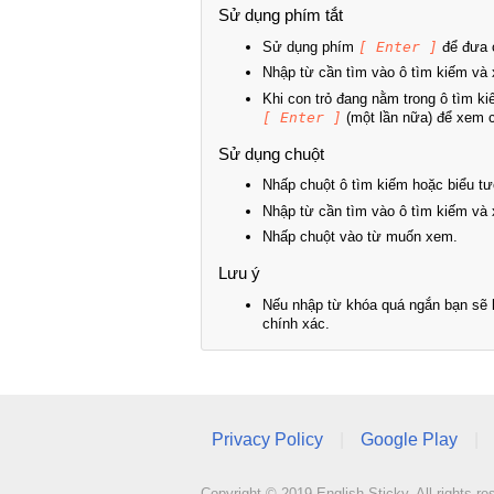
Sử dụng phím tắt
Sử dụng phím
[ Enter ]
để đưa c
Nhập từ cần tìm vào ô tìm kiếm và 
Khi con trỏ đang nằm trong ô tìm k
[ Enter ]
(một lần nữa) để xem ch
Sử dụng chuột
Nhấp chuột ô tìm kiếm hoặc biểu tư
Nhập từ cần tìm vào ô tìm kiếm và 
Nhấp chuột vào từ muốn xem.
Lưu ý
Nếu nhập từ khóa quá ngắn bạn sẽ k
chính xác.
Privacy Policy
|
Google Play
|
Copyright © 2019 English Sticky. All rights re