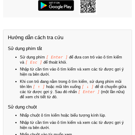
Hướng dẫn cách tra cứu
Sử dụng phím tắt
Sử dụng phím
[ Enter ]
để đưa con trỏ vào ô tìm kiếm
và
[ Esc ]
để thoát khỏi.
Nhập từ cần tìm vào ô tìm kiếm và xem các từ được gợi ý
hiện ra bên dưới.
Khi con trỏ đang nằm trong ô tìm kiếm, sử dụng phím mũi
tên lên
[ ↑ ]
hoặc mũi tên xuống
[ ↓ ]
để di chuyển giữa
các từ được gợi ý. Sau đó nhấn
[ Enter ]
(một lần nữa)
để xem chi tiết từ đó.
Sử dụng chuột
Nhấp chuột ô tìm kiếm hoặc biểu tượng kính lúp.
Nhập từ cần tìm vào ô tìm kiếm và xem các từ được gợi ý
hiện ra bên dưới.
Nhấp chuột vào từ muốn xem.