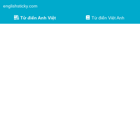
englishsticky.com
Từ điển Anh Việt
Từ điển Việt Anh