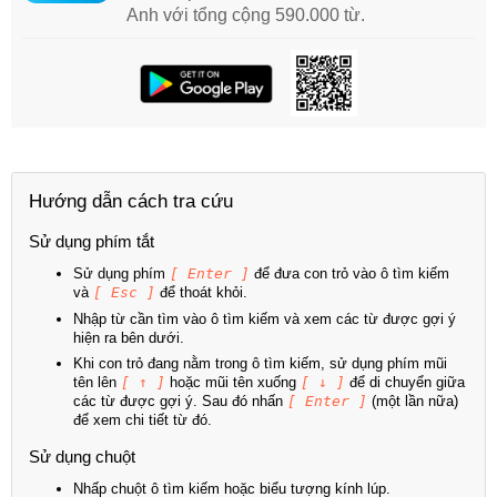
Anh với tổng cộng 590.000 từ.
Hướng dẫn cách tra cứu
Sử dụng phím tắt
Sử dụng phím
[ Enter ]
để đưa con trỏ vào ô tìm kiếm
và
[ Esc ]
để thoát khỏi.
Nhập từ cần tìm vào ô tìm kiếm và xem các từ được gợi ý
hiện ra bên dưới.
Khi con trỏ đang nằm trong ô tìm kiếm, sử dụng phím mũi
tên lên
[ ↑ ]
hoặc mũi tên xuống
[ ↓ ]
để di chuyển giữa
các từ được gợi ý. Sau đó nhấn
[ Enter ]
(một lần nữa)
để xem chi tiết từ đó.
Sử dụng chuột
Nhấp chuột ô tìm kiếm hoặc biểu tượng kính lúp.