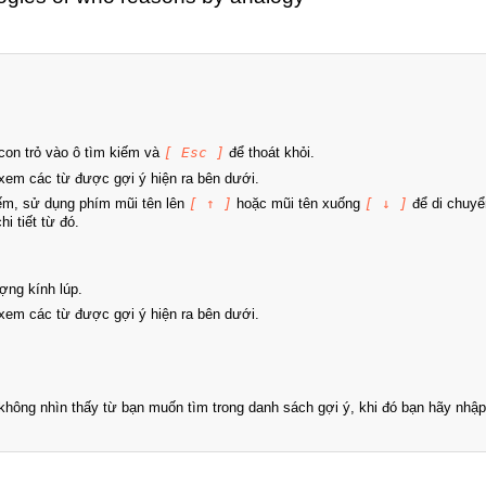
on trỏ vào ô tìm kiếm và
[ Esc ]
để thoát khỏi.
xem các từ được gợi ý hiện ra bên dưới.
iếm, sử dụng phím mũi tên lên
[ ↑ ]
hoặc mũi tên xuống
[ ↓ ]
để di chuyể
i tiết từ đó.
ợng kính lúp.
xem các từ được gợi ý hiện ra bên dưới.
hông nhìn thấy từ bạn muốn tìm trong danh sách gợi ý, khi đó bạn hãy nhập 