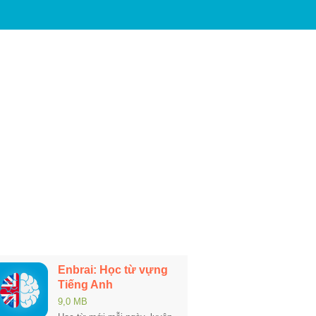
Enbrai: Học từ vựng
Tiếng Anh
9,0 MB