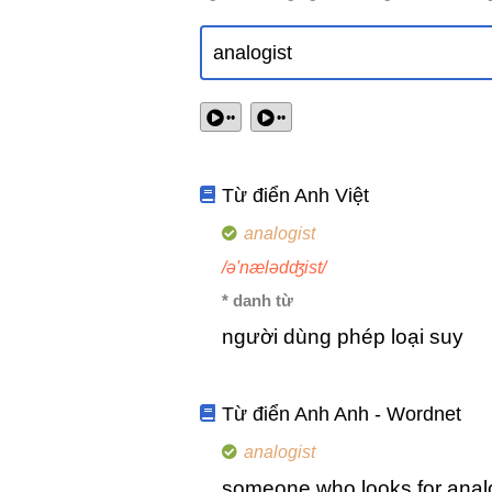
••
••
Từ điển Anh Việt
analogist
/ə'nælədʤist/
* danh từ
người dùng phép loại suy
Từ điển Anh Anh - Wordnet
analogist
someone who looks for anal