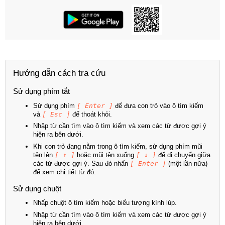
Hướng dẫn cách tra cứu
Sử dụng phím tắt
Sử dụng phím
[ Enter ]
để đưa con trỏ vào ô tìm kiếm
và
[ Esc ]
để thoát khỏi.
Nhập từ cần tìm vào ô tìm kiếm và xem các từ được gợi ý
hiện ra bên dưới.
Khi con trỏ đang nằm trong ô tìm kiếm, sử dụng phím mũi
tên lên
[ ↑ ]
hoặc mũi tên xuống
[ ↓ ]
để di chuyển giữa
các từ được gợi ý. Sau đó nhấn
[ Enter ]
(một lần nữa)
để xem chi tiết từ đó.
Sử dụng chuột
Nhấp chuột ô tìm kiếm hoặc biểu tượng kính lúp.
Nhập từ cần tìm vào ô tìm kiếm và xem các từ được gợi ý
hiện ra bên dưới.