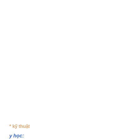
* kỹ thuật
y học: