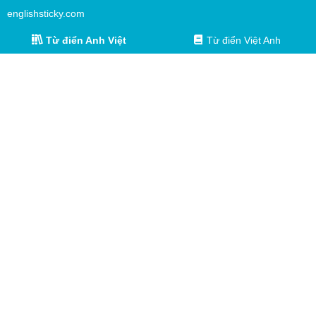
englishsticky.com
Từ điển Anh Việt
Từ điển Việt Anh