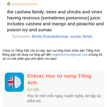
anacardiaceae
the cashew family; trees and shrubs and vines
having resinous (sometimes poisonous) juice;
includes cashew and mango and pistachio and
poison ivy and sumac
Synonyms:
family Anacardiaceae
,
sumac family
Chưa có Tiếng Việt cho từ này, bạn vui lòng tham khảo bản Tiếng Anh.
Đóng góp nội dung vui lòng gửi đến
englishsticky@gmail.com
(chúng tôi
sẽ có một phần quà nhỏ dành cho bạn).
Enbrai: Học từ vựng Tiếng
Anh
9,0 MB
Học từ mới mỗi ngày, luyện nghe, ôn tập và
kiểm tra.