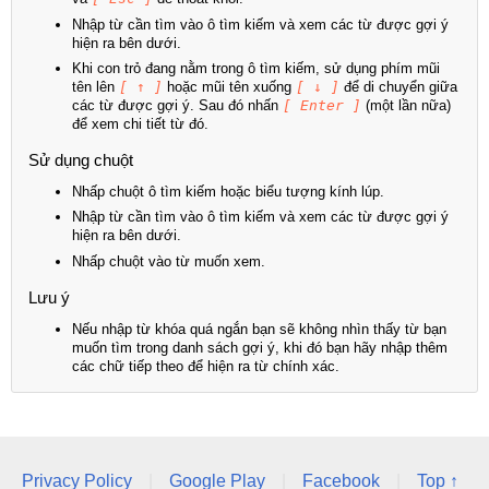
Nhập từ cần tìm vào ô tìm kiếm và xem các từ được gợi ý
hiện ra bên dưới.
Khi con trỏ đang nằm trong ô tìm kiếm, sử dụng phím mũi
tên lên
[ ↑ ]
hoặc mũi tên xuống
[ ↓ ]
để di chuyển giữa
các từ được gợi ý. Sau đó nhấn
[ Enter ]
(một lần nữa)
để xem chi tiết từ đó.
Sử dụng chuột
Nhấp chuột ô tìm kiếm hoặc biểu tượng kính lúp.
Nhập từ cần tìm vào ô tìm kiếm và xem các từ được gợi ý
hiện ra bên dưới.
Nhấp chuột vào từ muốn xem.
Lưu ý
Nếu nhập từ khóa quá ngắn bạn sẽ không nhìn thấy từ bạn
muốn tìm trong danh sách gợi ý, khi đó bạn hãy nhập thêm
các chữ tiếp theo để hiện ra từ chính xác.
Privacy Policy
|
Google Play
|
Facebook
|
Top ↑