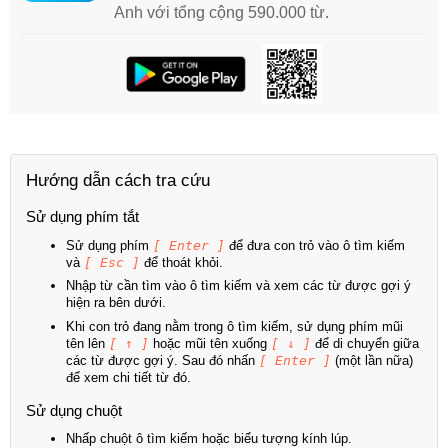
Anh với tổng cộng 590.000 từ.
Hướng dẫn cách tra cứu
Sử dụng phím tắt
Sử dụng phím
[ Enter ]
để đưa con trỏ vào ô tìm kiếm
và
[ Esc ]
để thoát khỏi.
Nhập từ cần tìm vào ô tìm kiếm và xem các từ được gợi ý
hiện ra bên dưới.
Khi con trỏ đang nằm trong ô tìm kiếm, sử dụng phím mũi
tên lên
[ ↑ ]
hoặc mũi tên xuống
[ ↓ ]
để di chuyển giữa
các từ được gợi ý. Sau đó nhấn
[ Enter ]
(một lần nữa)
để xem chi tiết từ đó.
Sử dụng chuột
Nhấp chuột ô tìm kiếm hoặc biểu tượng kính lúp.