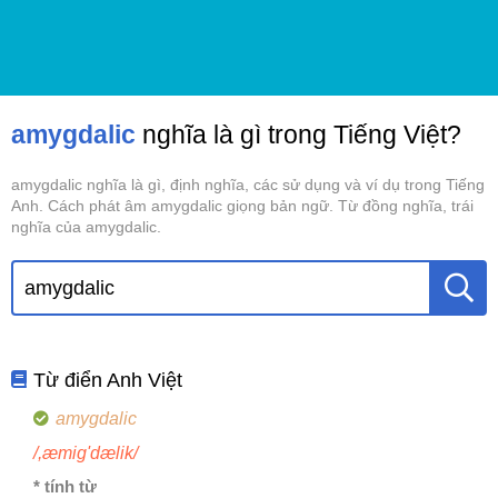
amygdalic
nghĩa là gì trong Tiếng Việt?
amygdalic nghĩa là gì, định nghĩa, các sử dụng và ví dụ trong Tiếng
Anh. Cách phát âm amygdalic giọng bản ngữ. Từ đồng nghĩa, trái
nghĩa của amygdalic.
Từ điển Anh Việt
amygdalic
/,æmig'dælik/
* tính từ