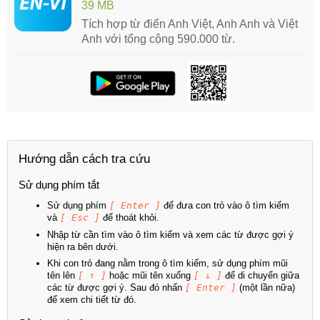
39 MB
Tích hợp từ điển Anh Việt, Anh Anh và Việt
Anh với tổng cộng 590.000 từ.
Hướng dẫn cách tra cứu
Sử dụng phím tắt
Sử dụng phím
[ Enter ]
để đưa con trỏ vào ô tìm kiếm
và
[ Esc ]
để thoát khỏi.
Nhập từ cần tìm vào ô tìm kiếm và xem các từ được gợi ý
hiện ra bên dưới.
Khi con trỏ đang nằm trong ô tìm kiếm, sử dụng phím mũi
tên lên
[ ↑ ]
hoặc mũi tên xuống
[ ↓ ]
để di chuyển giữa
các từ được gợi ý. Sau đó nhấn
[ Enter ]
(một lần nữa)
để xem chi tiết từ đó.