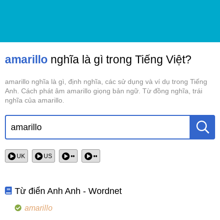
amarillo
nghĩa là gì trong Tiếng Việt?
amarillo nghĩa là gì, định nghĩa, các sử dụng và ví dụ trong Tiếng
Anh. Cách phát âm amarillo giọng bản ngữ. Từ đồng nghĩa, trái
nghĩa của amarillo.
UK
US
••
••
Từ điển Anh Anh - Wordnet
amarillo