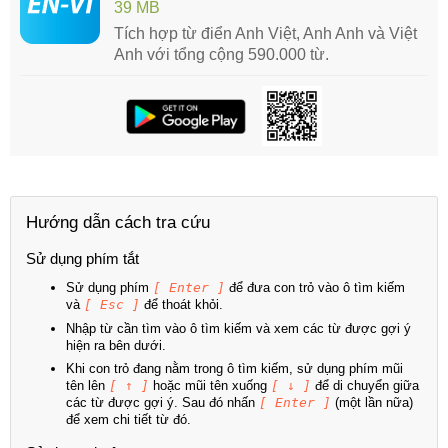
39 MB
Tích hợp từ điển Anh Việt, Anh Anh và Việt
Anh với tổng cộng 590.000 từ.
Hướng dẫn cách tra cứu
Sử dụng phím tắt
Sử dụng phím
[ Enter ]
để đưa con trỏ vào ô tìm kiếm
và
[ Esc ]
để thoát khỏi.
Nhập từ cần tìm vào ô tìm kiếm và xem các từ được gợi ý
hiện ra bên dưới.
Khi con trỏ đang nằm trong ô tìm kiếm, sử dụng phím mũi
tên lên
[ ↑ ]
hoặc mũi tên xuống
[ ↓ ]
để di chuyển giữa
các từ được gợi ý. Sau đó nhấn
[ Enter ]
(một lần nữa)
để xem chi tiết từ đó.