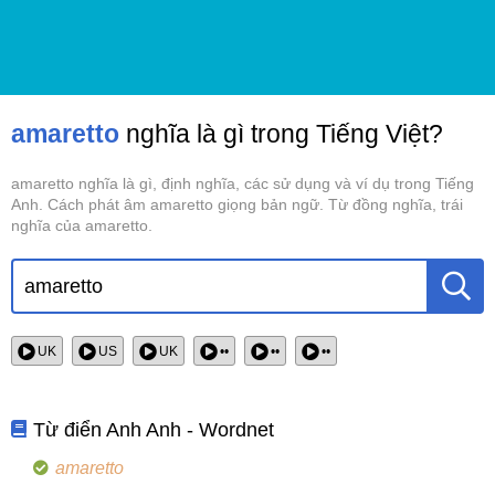
amaretto
nghĩa là gì trong Tiếng Việt?
amaretto nghĩa là gì, định nghĩa, các sử dụng và ví dụ trong Tiếng
Anh. Cách phát âm amaretto giọng bản ngữ. Từ đồng nghĩa, trái
nghĩa của amaretto.
UK
US
UK
••
••
••
Từ điển Anh Anh - Wordnet
amaretto