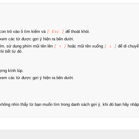
on trỏ vào ô tìm kiếm và
[ Esc ]
để thoát khỏi.
xem các từ được gợi ý hiện ra bên dưới.
iếm, sử dụng phím mũi tên lên
[ ↑ ]
hoặc mũi tên xuống
[ ↓ ]
để di chuyể
i tiết từ đó.
ợng kính lúp.
xem các từ được gợi ý hiện ra bên dưới.
hông nhìn thấy từ bạn muốn tìm trong danh sách gợi ý, khi đó bạn hãy nhập 