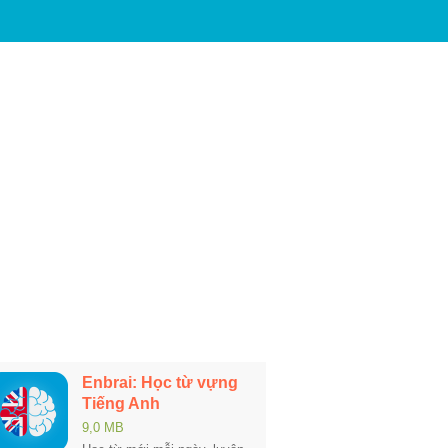
Enbrai: Học từ vựng
Tiếng Anh
9,0 MB