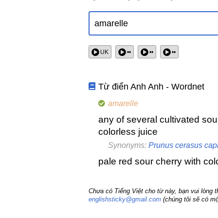
UK
••
••
••
Từ điển Anh Anh - Wordnet
amarelle
any of several cultivated sour
colorless juice
Synonyms:
Prunus cerasus cap
pale red sour cherry with colo
Chưa có Tiếng Việt cho từ này, bạn vui lòng 
englishsticky@gmail.com
(chúng tôi sẽ có mộ