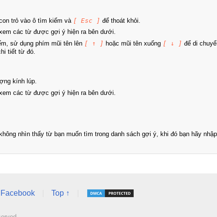
on trỏ vào ô tìm kiếm và
[ Esc ]
để thoát khỏi.
xem các từ được gợi ý hiện ra bên dưới.
iếm, sử dụng phím mũi tên lên
[ ↑ ]
hoặc mũi tên xuống
[ ↓ ]
để di chuyể
i tiết từ đó.
ợng kính lúp.
xem các từ được gợi ý hiện ra bên dưới.
hông nhìn thấy từ bạn muốn tìm trong danh sách gợi ý, khi đó bạn hãy nhập 
Facebook
|
Top ↑
|
served.