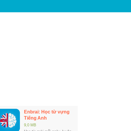
Enbrai: Học từ vựng
Tiếng Anh
9,0 MB