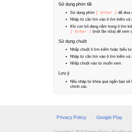
Sử dụng phím tắt
Sử dụng phím
[ Enter ]
để đưa c
Nhập từ cần tìm vào ô tìm kiếm và 
Khi con trỏ đang nằm trong ô tìm k
[ Enter ]
(một lần nữa) để xem ch
Sử dụng chuột
Nhấp chuột ô tìm kiếm hoặc biểu tư
Nhập từ cần tìm vào ô tìm kiếm và 
Nhấp chuột vào từ muốn xem.
Lưu ý
Nếu nhập từ khóa quá ngắn bạn sẽ k
chính xác.
Privacy Policy
|
Google Play
|
Copyright © 2019 English Sticky. All rights re