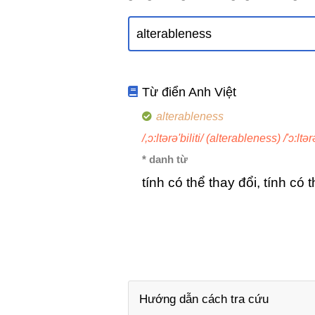
Từ điển Anh Việt
alterableness
/,ɔ:ltərə'biliti/ (alterableness) /'ɔ:ltə
* danh từ
tính có thể thay đổi, tính có 
Hướng dẫn cách tra cứu