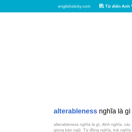
englishsticky.com
Từ điển Anh 
alterableness
nghĩa là gì
alterableness nghĩa là gì, định nghĩa, cá
giọng bản ngữ. Từ đồng nghĩa, trái nghĩa 