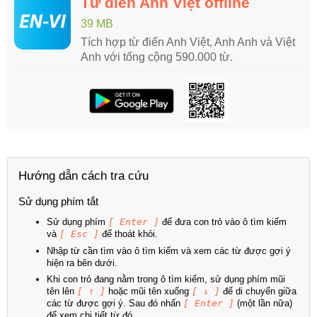
Từ điển Anh Việt offline
39 MB
Tích hợp từ điển Anh Việt, Anh Anh và Việt
Anh với tổng cộng 590.000 từ.
Hướng dẫn cách tra cứu
Sử dụng phím tắt
Sử dụng phím
[ Enter ]
để đưa con trỏ vào ô tìm kiếm
và
[ Esc ]
để thoát khỏi.
Nhập từ cần tìm vào ô tìm kiếm và xem các từ được gợi ý
hiện ra bên dưới.
Khi con trỏ đang nằm trong ô tìm kiếm, sử dụng phím mũi
tên lên
[ ↑ ]
hoặc mũi tên xuống
[ ↓ ]
để di chuyển giữa
các từ được gợi ý. Sau đó nhấn
[ Enter ]
(một lần nữa)
để xem chi tiết từ đó.