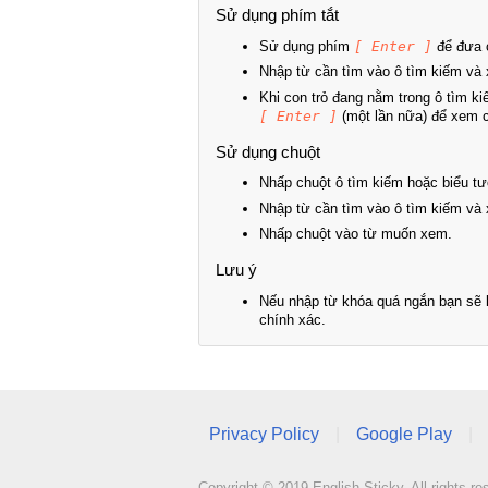
Sử dụng phím tắt
Sử dụng phím
[ Enter ]
để đưa c
Nhập từ cần tìm vào ô tìm kiếm và 
Khi con trỏ đang nằm trong ô tìm k
[ Enter ]
(một lần nữa) để xem ch
Sử dụng chuột
Nhấp chuột ô tìm kiếm hoặc biểu tư
Nhập từ cần tìm vào ô tìm kiếm và 
Nhấp chuột vào từ muốn xem.
Lưu ý
Nếu nhập từ khóa quá ngắn bạn sẽ k
chính xác.
Privacy Policy
|
Google Play
|
Copyright © 2019 English Sticky. All rights re