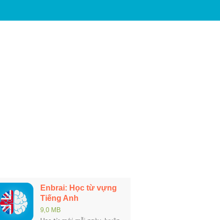
Enbrai: Học từ vựng
Tiếng Anh
9,0 MB