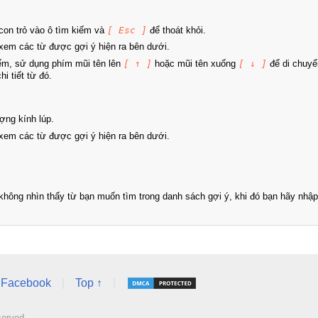
on trỏ vào ô tìm kiếm và
[ Esc ]
để thoát khỏi.
xem các từ được gợi ý hiện ra bên dưới.
iếm, sử dụng phím mũi tên lên
[ ↑ ]
hoặc mũi tên xuống
[ ↓ ]
để di chuyể
i tiết từ đó.
ợng kính lúp.
xem các từ được gợi ý hiện ra bên dưới.
hông nhìn thấy từ bạn muốn tìm trong danh sách gợi ý, khi đó bạn hãy nhập 
Facebook
|
Top ↑
|
served.