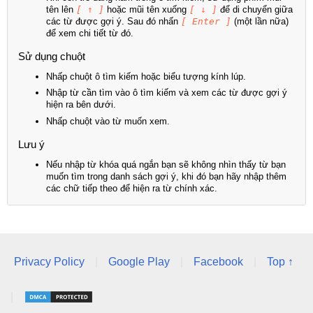
tên lên
[ ↑ ]
hoặc mũi tên xuống
[ ↓ ]
để di chuyển giữa
các từ được gợi ý. Sau đó nhấn
[ Enter ]
(một lần nữa)
để xem chi tiết từ đó.
Sử dụng chuột
Nhấp chuột ô tìm kiếm hoặc biểu tượng kính lúp.
Nhập từ cần tìm vào ô tìm kiếm và xem các từ được gợi ý
hiện ra bên dưới.
Nhấp chuột vào từ muốn xem.
Lưu ý
Nếu nhập từ khóa quá ngắn bạn sẽ không nhìn thấy từ bạn
muốn tìm trong danh sách gợi ý, khi đó bạn hãy nhập thêm
các chữ tiếp theo để hiện ra từ chính xác.
Privacy Policy
|
Google Play
|
Facebook
|
Top ↑
|