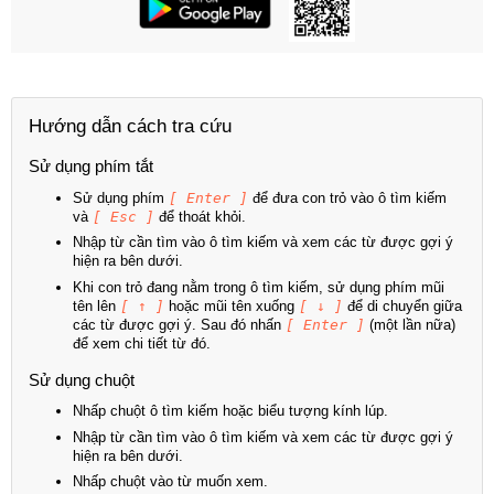
Hướng dẫn cách tra cứu
Sử dụng phím tắt
Sử dụng phím
[ Enter ]
để đưa con trỏ vào ô tìm kiếm
và
[ Esc ]
để thoát khỏi.
Nhập từ cần tìm vào ô tìm kiếm và xem các từ được gợi ý
hiện ra bên dưới.
Khi con trỏ đang nằm trong ô tìm kiếm, sử dụng phím mũi
tên lên
[ ↑ ]
hoặc mũi tên xuống
[ ↓ ]
để di chuyển giữa
các từ được gợi ý. Sau đó nhấn
[ Enter ]
(một lần nữa)
để xem chi tiết từ đó.
Sử dụng chuột
Nhấp chuột ô tìm kiếm hoặc biểu tượng kính lúp.
Nhập từ cần tìm vào ô tìm kiếm và xem các từ được gợi ý
hiện ra bên dưới.
Nhấp chuột vào từ muốn xem.