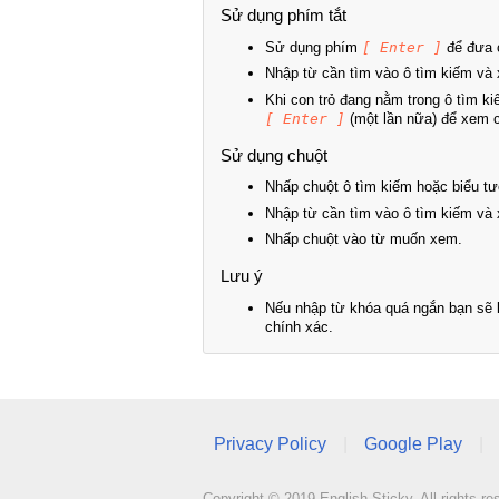
Sử dụng phím tắt
Sử dụng phím
[ Enter ]
để đưa c
Nhập từ cần tìm vào ô tìm kiếm và 
Khi con trỏ đang nằm trong ô tìm k
[ Enter ]
(một lần nữa) để xem ch
Sử dụng chuột
Nhấp chuột ô tìm kiếm hoặc biểu tư
Nhập từ cần tìm vào ô tìm kiếm và 
Nhấp chuột vào từ muốn xem.
Lưu ý
Nếu nhập từ khóa quá ngắn bạn sẽ k
chính xác.
Privacy Policy
|
Google Play
|
Copyright © 2019 English Sticky. All rights re