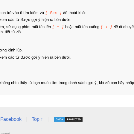
on trỏ vào ô tìm kiếm và
[ Esc ]
để thoát khỏi.
xem các từ được gợi ý hiện ra bên dưới.
iếm, sử dụng phím mũi tên lên
[ ↑ ]
hoặc mũi tên xuống
[ ↓ ]
để di chuyể
i tiết từ đó.
ợng kính lúp.
xem các từ được gợi ý hiện ra bên dưới.
hông nhìn thấy từ bạn muốn tìm trong danh sách gợi ý, khi đó bạn hãy nhập 
Facebook
|
Top ↑
|
served.