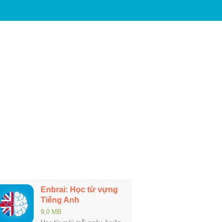
Enbrai: Học từ vựng
Tiếng Anh
9,0 MB