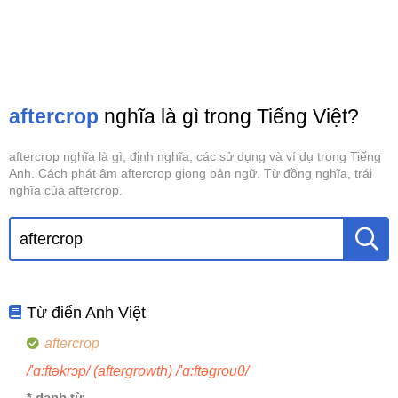
aftercrop
nghĩa là gì trong Tiếng Việt?
aftercrop nghĩa là gì, định nghĩa, các sử dụng và ví dụ trong Tiếng
Anh. Cách phát âm aftercrop giọng bản ngữ. Từ đồng nghĩa, trái
nghĩa của aftercrop.
Từ điển Anh Việt
aftercrop
/'ɑ:ftəkrɔp/ (aftergrowth) /'ɑ:ftəgrouθ/
* danh từ