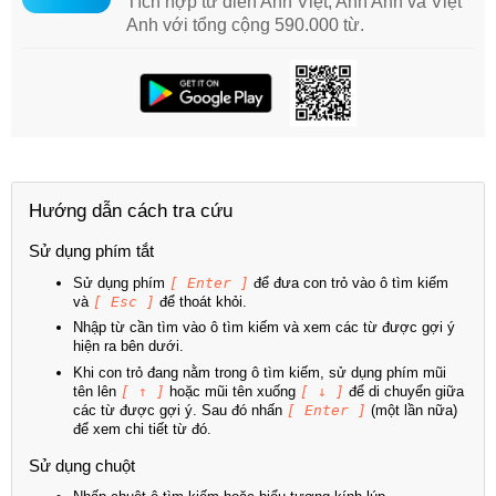
Tích hợp từ điển Anh Việt, Anh Anh và Việt
Anh với tổng cộng 590.000 từ.
Hướng dẫn cách tra cứu
Sử dụng phím tắt
Sử dụng phím
[ Enter ]
để đưa con trỏ vào ô tìm kiếm
và
[ Esc ]
để thoát khỏi.
Nhập từ cần tìm vào ô tìm kiếm và xem các từ được gợi ý
hiện ra bên dưới.
Khi con trỏ đang nằm trong ô tìm kiếm, sử dụng phím mũi
tên lên
[ ↑ ]
hoặc mũi tên xuống
[ ↓ ]
để di chuyển giữa
các từ được gợi ý. Sau đó nhấn
[ Enter ]
(một lần nữa)
để xem chi tiết từ đó.
Sử dụng chuột