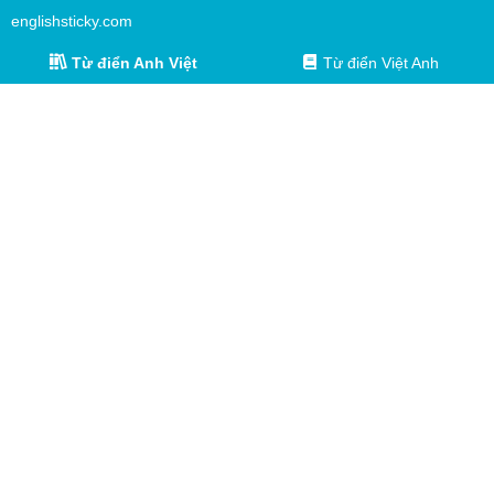
englishsticky.com
Từ điển Anh Việt
Từ điển Việt Anh