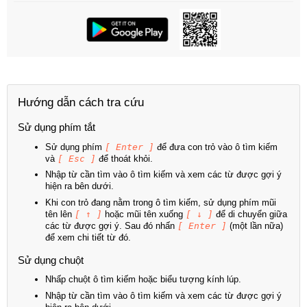
Hướng dẫn cách tra cứu
Sử dụng phím tắt
Sử dụng phím
[ Enter ]
để đưa con trỏ vào ô tìm kiếm
và
[ Esc ]
để thoát khỏi.
Nhập từ cần tìm vào ô tìm kiếm và xem các từ được gợi ý
hiện ra bên dưới.
Khi con trỏ đang nằm trong ô tìm kiếm, sử dụng phím mũi
tên lên
[ ↑ ]
hoặc mũi tên xuống
[ ↓ ]
để di chuyển giữa
các từ được gợi ý. Sau đó nhấn
[ Enter ]
(một lần nữa)
để xem chi tiết từ đó.
Sử dụng chuột
Nhấp chuột ô tìm kiếm hoặc biểu tượng kính lúp.
Nhập từ cần tìm vào ô tìm kiếm và xem các từ được gợi ý