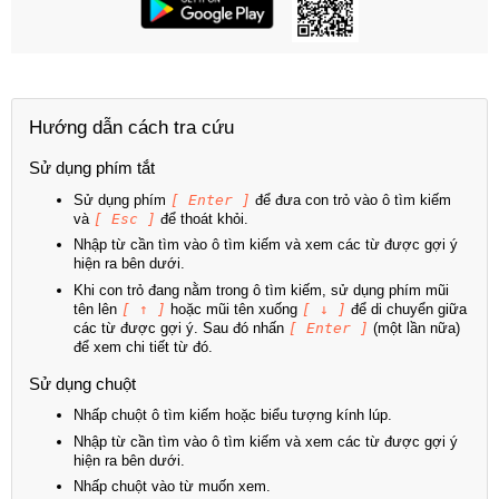
Hướng dẫn cách tra cứu
Sử dụng phím tắt
Sử dụng phím
[ Enter ]
để đưa con trỏ vào ô tìm kiếm
và
[ Esc ]
để thoát khỏi.
Nhập từ cần tìm vào ô tìm kiếm và xem các từ được gợi ý
hiện ra bên dưới.
Khi con trỏ đang nằm trong ô tìm kiếm, sử dụng phím mũi
tên lên
[ ↑ ]
hoặc mũi tên xuống
[ ↓ ]
để di chuyển giữa
các từ được gợi ý. Sau đó nhấn
[ Enter ]
(một lần nữa)
để xem chi tiết từ đó.
Sử dụng chuột
Nhấp chuột ô tìm kiếm hoặc biểu tượng kính lúp.
Nhập từ cần tìm vào ô tìm kiếm và xem các từ được gợi ý
hiện ra bên dưới.
Nhấp chuột vào từ muốn xem.