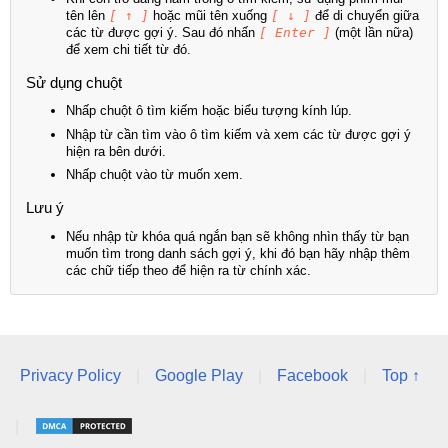
tên lên
[ ↑ ]
hoặc mũi tên xuống
[ ↓ ]
để di chuyển giữa
các từ được gợi ý. Sau đó nhấn
[ Enter ]
(một lần nữa)
để xem chi tiết từ đó.
Sử dụng chuột
Nhấp chuột ô tìm kiếm hoặc biểu tượng kính lúp.
Nhập từ cần tìm vào ô tìm kiếm và xem các từ được gợi ý
hiện ra bên dưới.
Nhấp chuột vào từ muốn xem.
Lưu ý
Nếu nhập từ khóa quá ngắn bạn sẽ không nhìn thấy từ bạn
muốn tìm trong danh sách gợi ý, khi đó bạn hãy nhập thêm
các chữ tiếp theo để hiện ra từ chính xác.
Privacy Policy
|
Google Play
|
Facebook
|
Top ↑
|