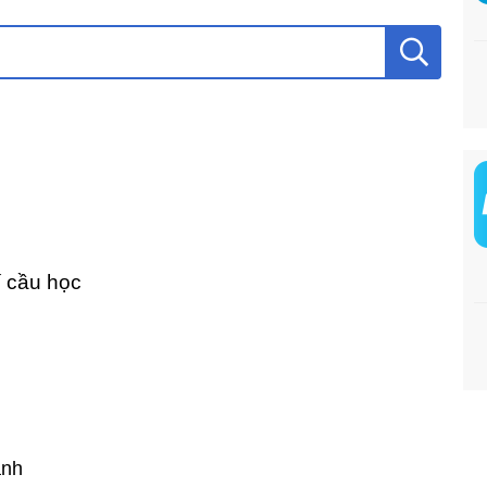
í cầu học
ành