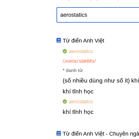
Từ điển Anh Việt
aerostatics
/,eərou'stætiks/
* danh từ
(số nhiều dùng như số ít) kh
khí tĩnh học
aerostatics
khí tĩnh học
Từ điển Anh Việt - Chuyên ng