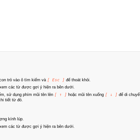
on trỏ vào ô tìm kiếm và
[ Esc ]
để thoát khỏi.
xem các từ được gợi ý hiện ra bên dưới.
iếm, sử dụng phím mũi tên lên
[ ↑ ]
hoặc mũi tên xuống
[ ↓ ]
để di chuyể
i tiết từ đó.
ợng kính lúp.
xem các từ được gợi ý hiện ra bên dưới.