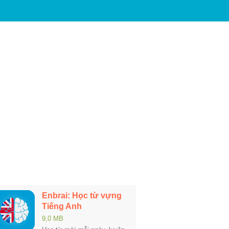
Enbrai: Học từ vựng
Tiếng Anh
9,0 MB