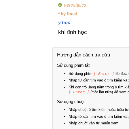
aerostatics
* kỹ thuật
y học:
khí tĩnh học
Hướng dẫn cách tra cứu
Sử dụng phím tắt
Sử dụng phím
[ Enter ]
để đưa c
Nhập từ cần tìm vào ô tìm kiếm và 
Khi con trỏ đang nằm trong ô tìm k
[ Enter ]
(một lần nữa) để xem ch
Sử dụng chuột
Nhấp chuột ô tìm kiếm hoặc biểu tư
Nhập từ cần tìm vào ô tìm kiếm và 
Nhấp chuột vào từ muốn xem.