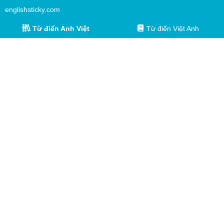
englishsticky.com
Từ điển Anh Việt
Từ điển Việt Anh