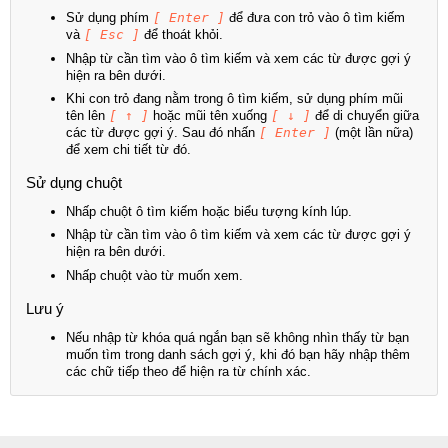
Sử dụng phím
[ Enter ]
để đưa con trỏ vào ô tìm kiếm
và
[ Esc ]
để thoát khỏi.
Nhập từ cần tìm vào ô tìm kiếm và xem các từ được gợi ý
hiện ra bên dưới.
Khi con trỏ đang nằm trong ô tìm kiếm, sử dụng phím mũi
tên lên
[ ↑ ]
hoặc mũi tên xuống
[ ↓ ]
để di chuyển giữa
các từ được gợi ý. Sau đó nhấn
[ Enter ]
(một lần nữa)
để xem chi tiết từ đó.
Sử dụng chuột
Nhấp chuột ô tìm kiếm hoặc biểu tượng kính lúp.
Nhập từ cần tìm vào ô tìm kiếm và xem các từ được gợi ý
hiện ra bên dưới.
Nhấp chuột vào từ muốn xem.
Lưu ý
Nếu nhập từ khóa quá ngắn bạn sẽ không nhìn thấy từ bạn
muốn tìm trong danh sách gợi ý, khi đó bạn hãy nhập thêm
các chữ tiếp theo để hiện ra từ chính xác.