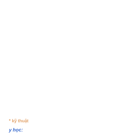
* kỹ thuật
y học: