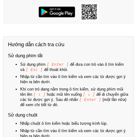
Hướng dẫn cách tra cứu
Sử dụng phím tắt
Sử dụng phím
[ Enter ]
để đưa con trỏ vào ô tìm kiếm
và
[ Esc ]
để thoát khỏi.
Nhập từ cần tìm vào ô tìm kiếm và xem các từ được gợi ý
hiện ra bên dưới.
Khi con trỏ đang nằm trong ô tìm kiếm, sử dụng phím mũi
tên lên
[ ↑ ]
hoặc mũi tên xuống
[ ↓ ]
để di chuyển giữa
các từ được gợi ý. Sau đó nhấn
[ Enter ]
(một lần nữa)
để xem chi tiết từ đó.
Sử dụng chuột
Nhấp chuột ô tìm kiếm hoặc biểu tượng kính lúp.
Nhập từ cần tìm vào ô tìm kiếm và xem các từ được gợi ý
hiện ra bên dưới.