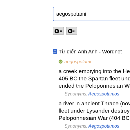
••
••
Từ điển Anh Anh - Wordnet
aegospotami
a creek emptying into the Hel
405 BC the Spartan fleet un
ended the Peloponnesian W
Synonyms:
Aegospotamos
a river in ancient Thrace (no
fleet under Lysander destroyed
Peloponnesian War (404 BC
Synonyms:
Aegospotamos