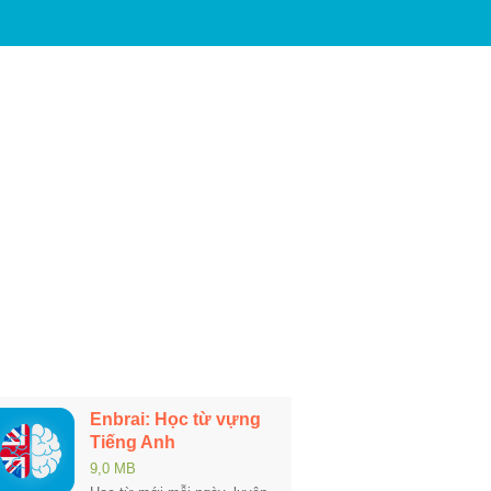
Enbrai: Học từ vựng
Tiếng Anh
9,0 MB