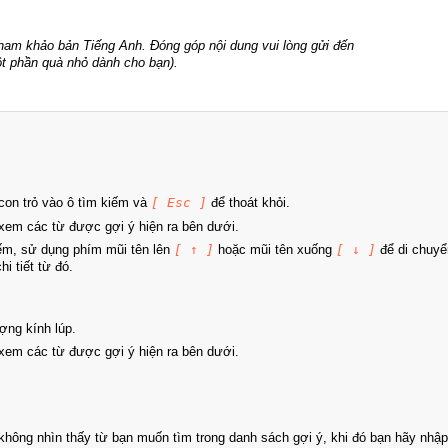
tham khảo bản Tiếng Anh. Đóng góp nội dung vui lòng gửi đến
t phần quà nhỏ dành cho bạn).
on trỏ vào ô tìm kiếm và
[ Esc ]
để thoát khỏi.
xem các từ được gợi ý hiện ra bên dưới.
iếm, sử dụng phím mũi tên lên
[ ↑ ]
hoặc mũi tên xuống
[ ↓ ]
để di chuyể
i tiết từ đó.
ợng kính lúp.
xem các từ được gợi ý hiện ra bên dưới.
hông nhìn thấy từ bạn muốn tìm trong danh sách gợi ý, khi đó bạn hãy nhập 