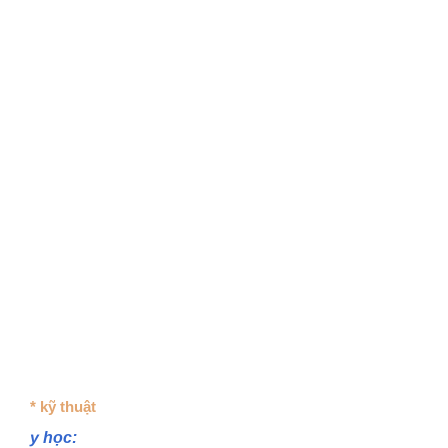
* kỹ thuật
y học: