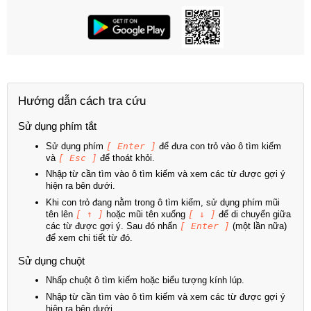
Hướng dẫn cách tra cứu
Sử dụng phím tắt
Sử dụng phím
[ Enter ]
để đưa con trỏ vào ô tìm kiếm
và
[ Esc ]
để thoát khỏi.
Nhập từ cần tìm vào ô tìm kiếm và xem các từ được gợi ý
hiện ra bên dưới.
Khi con trỏ đang nằm trong ô tìm kiếm, sử dụng phím mũi
tên lên
[ ↑ ]
hoặc mũi tên xuống
[ ↓ ]
để di chuyển giữa
các từ được gợi ý. Sau đó nhấn
[ Enter ]
(một lần nữa)
để xem chi tiết từ đó.
Sử dụng chuột
Nhấp chuột ô tìm kiếm hoặc biểu tượng kính lúp.
Nhập từ cần tìm vào ô tìm kiếm và xem các từ được gợi ý
hiện ra bên dưới.