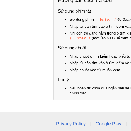
Hướng dẫn cách tra cứu
Sử dụng phím tắt
Sử dụng phím
[ Enter ]
để đưa c
Nhập từ cần tìm vào ô tìm kiếm và 
Khi con trỏ đang nằm trong ô tìm k
[ Enter ]
(một lần nữa) để xem ch
Sử dụng chuột
Nhấp chuột ô tìm kiếm hoặc biểu tư
Nhập từ cần tìm vào ô tìm kiếm và 
Nhấp chuột vào từ muốn xem.
Lưu ý
Nếu nhập từ khóa quá ngắn bạn sẽ k
chính xác.
Privacy Policy
|
Google Play
|