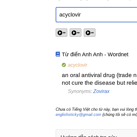
••
••
••
Từ điển Anh Anh - Wordnet
acyclovir
an oral antiviral drug (trade
not cure the disease but re
Synonyms:
Zovirax
Chưa có Tiếng Việt cho từ này, bạn vui lòng 
englishsticky@gmail.com
(chúng tôi sẽ có mộ