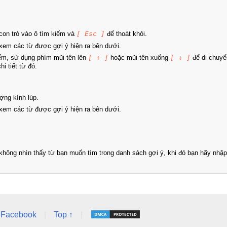
on trỏ vào ô tìm kiếm và
[ Esc ]
để thoát khỏi.
xem các từ được gợi ý hiện ra bên dưới.
iếm, sử dụng phím mũi tên lên
[ ↑ ]
hoặc mũi tên xuống
[ ↓ ]
để di chuyể
i tiết từ đó.
ợng kính lúp.
xem các từ được gợi ý hiện ra bên dưới.
hông nhìn thấy từ bạn muốn tìm trong danh sách gợi ý, khi đó bạn hãy nhập 
Facebook
|
Top ↑
|