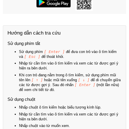
Hướng dẫn cách tra cứu
Sử dụng phím tắt
Sử dụng phím
[ Enter ]
để đưa con trỏ vào ô tìm kiếm
và
[ Esc ]
để thoát khỏi.
Nhập từ cần tìm vào ô tìm kiếm và xem các từ được gợi ý
hiện ra bên dưới.
Khi con trỏ đang nằm trong ô tìm kiếm, sử dụng phím mũi
tên lên
[ ↑ ]
hoặc mũi tên xuống
[ ↓ ]
để di chuyển giữa
các từ được gợi ý. Sau đó nhấn
[ Enter ]
(một lần nữa)
để xem chi tiết từ đó.
Sử dụng chuột
Nhấp chuột ô tìm kiếm hoặc biểu tượng kính lúp.
Nhập từ cần tìm vào ô tìm kiếm và xem các từ được gợi ý
hiện ra bên dưới.
Nhấp chuột vào từ muốn xem.