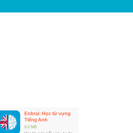
Enbrai: Học từ vựng
Tiếng Anh
9,0 MB