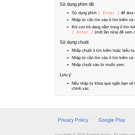
Sử dụng phím tắt
Sử dụng phím
[ Enter ]
để đưa c
Nhập từ cần tìm vào ô tìm kiếm và 
Khi con trỏ đang nằm trong ô tìm k
[ Enter ]
(một lần nữa) để xem ch
Sử dụng chuột
Nhấp chuột ô tìm kiếm hoặc biểu tư
Nhập từ cần tìm vào ô tìm kiếm và 
Nhấp chuột vào từ muốn xem.
Lưu ý
Nếu nhập từ khóa quá ngắn bạn sẽ k
chính xác.
Privacy Policy
|
Google Play
|
Copyright © 2019 English Sticky. All rights re