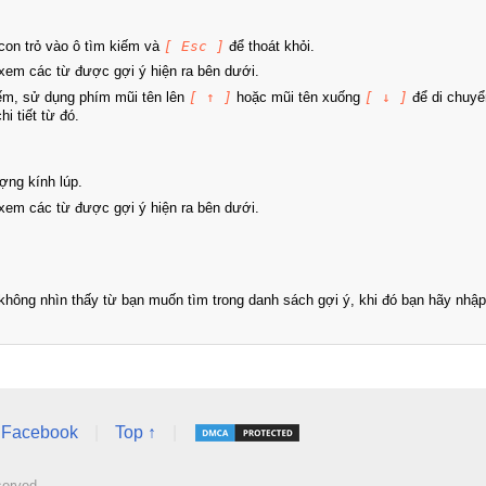
on trỏ vào ô tìm kiếm và
[ Esc ]
để thoát khỏi.
xem các từ được gợi ý hiện ra bên dưới.
iếm, sử dụng phím mũi tên lên
[ ↑ ]
hoặc mũi tên xuống
[ ↓ ]
để di chuyể
i tiết từ đó.
ợng kính lúp.
xem các từ được gợi ý hiện ra bên dưới.
hông nhìn thấy từ bạn muốn tìm trong danh sách gợi ý, khi đó bạn hãy nhập 
Facebook
|
Top ↑
|
served.