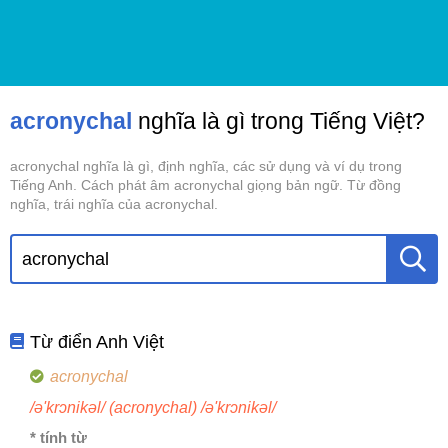
acronychal
nghĩa là gì trong Tiếng Việt?
acronychal nghĩa là gì, định nghĩa, các sử dụng và ví dụ trong
Tiếng Anh. Cách phát âm acronychal giọng bản ngữ. Từ đồng
nghĩa, trái nghĩa của acronychal.
Từ điển Anh Việt
acronychal
/ə'krɔnikəl/ (acronychal) /ə'krɔnikəl/
* tính từ