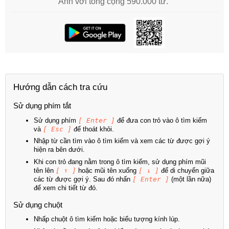
Anh với tổng cộng 590.000 từ.
Hướng dẫn cách tra cứu
Sử dụng phím tắt
Sử dụng phím
[ Enter ]
để đưa con trỏ vào ô tìm kiếm
và
[ Esc ]
để thoát khỏi.
Nhập từ cần tìm vào ô tìm kiếm và xem các từ được gợi ý
hiện ra bên dưới.
Khi con trỏ đang nằm trong ô tìm kiếm, sử dụng phím mũi
tên lên
[ ↑ ]
hoặc mũi tên xuống
[ ↓ ]
để di chuyển giữa
các từ được gợi ý. Sau đó nhấn
[ Enter ]
(một lần nữa)
để xem chi tiết từ đó.
Sử dụng chuột
Nhấp chuột ô tìm kiếm hoặc biểu tượng kính lúp.