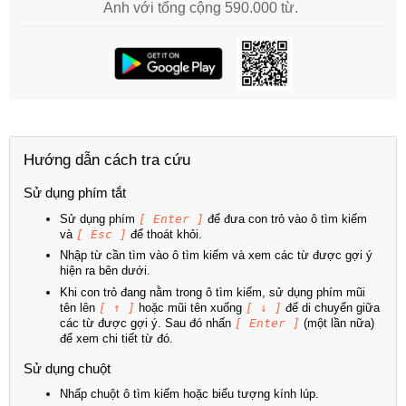
Anh với tổng cộng 590.000 từ.
Hướng dẫn cách tra cứu
Sử dụng phím tắt
Sử dụng phím
[ Enter ]
để đưa con trỏ vào ô tìm kiếm
và
[ Esc ]
để thoát khỏi.
Nhập từ cần tìm vào ô tìm kiếm và xem các từ được gợi ý
hiện ra bên dưới.
Khi con trỏ đang nằm trong ô tìm kiếm, sử dụng phím mũi
tên lên
[ ↑ ]
hoặc mũi tên xuống
[ ↓ ]
để di chuyển giữa
các từ được gợi ý. Sau đó nhấn
[ Enter ]
(một lần nữa)
để xem chi tiết từ đó.
Sử dụng chuột
Nhấp chuột ô tìm kiếm hoặc biểu tượng kính lúp.