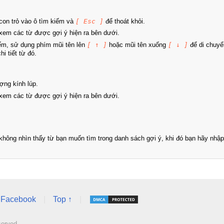
on trỏ vào ô tìm kiếm và
[ Esc ]
để thoát khỏi.
xem các từ được gợi ý hiện ra bên dưới.
iếm, sử dụng phím mũi tên lên
[ ↑ ]
hoặc mũi tên xuống
[ ↓ ]
để di chuyể
i tiết từ đó.
ợng kính lúp.
xem các từ được gợi ý hiện ra bên dưới.
hông nhìn thấy từ bạn muốn tìm trong danh sách gợi ý, khi đó bạn hãy nhập 
Facebook
|
Top ↑
|
served.