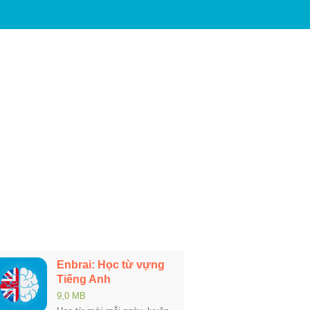
Enbrai: Học từ vựng
Tiếng Anh
9,0 MB