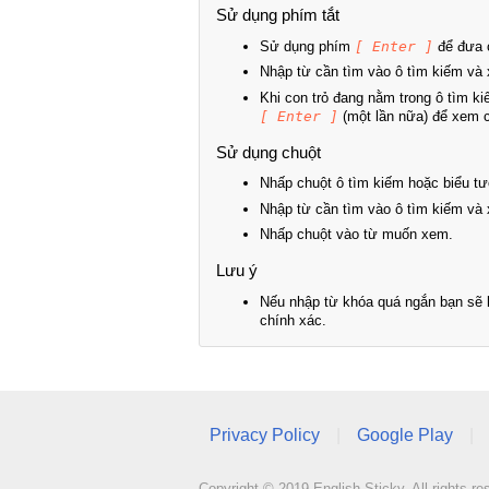
Sử dụng phím tắt
Sử dụng phím
[ Enter ]
để đưa c
Nhập từ cần tìm vào ô tìm kiếm và 
Khi con trỏ đang nằm trong ô tìm k
[ Enter ]
(một lần nữa) để xem ch
Sử dụng chuột
Nhấp chuột ô tìm kiếm hoặc biểu tư
Nhập từ cần tìm vào ô tìm kiếm và 
Nhấp chuột vào từ muốn xem.
Lưu ý
Nếu nhập từ khóa quá ngắn bạn sẽ k
chính xác.
Privacy Policy
|
Google Play
|
Copyright © 2019 English Sticky. All rights re