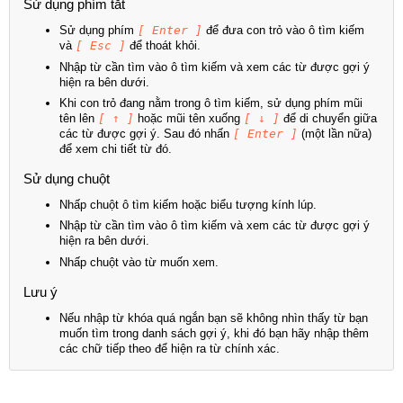
Sử dụng phím tắt
Sử dụng phím
[ Enter ]
để đưa con trỏ vào ô tìm kiếm
và
[ Esc ]
để thoát khỏi.
Nhập từ cần tìm vào ô tìm kiếm và xem các từ được gợi ý
hiện ra bên dưới.
Khi con trỏ đang nằm trong ô tìm kiếm, sử dụng phím mũi
tên lên
[ ↑ ]
hoặc mũi tên xuống
[ ↓ ]
để di chuyển giữa
các từ được gợi ý. Sau đó nhấn
[ Enter ]
(một lần nữa)
để xem chi tiết từ đó.
Sử dụng chuột
Nhấp chuột ô tìm kiếm hoặc biểu tượng kính lúp.
Nhập từ cần tìm vào ô tìm kiếm và xem các từ được gợi ý
hiện ra bên dưới.
Nhấp chuột vào từ muốn xem.
Lưu ý
Nếu nhập từ khóa quá ngắn bạn sẽ không nhìn thấy từ bạn
muốn tìm trong danh sách gợi ý, khi đó bạn hãy nhập thêm
các chữ tiếp theo để hiện ra từ chính xác.