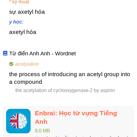
* kỹ thuật
sự axetyl hóa
y học:
axetyl hóa
Từ điển Anh Anh - Wordnet
acetylation
the process of introducing an acetyl group into
a compound
the acetylation of cyclooxygenase-2 by aspirin
Enbrai: Học từ vựng Tiếng
Anh
9,0 MB