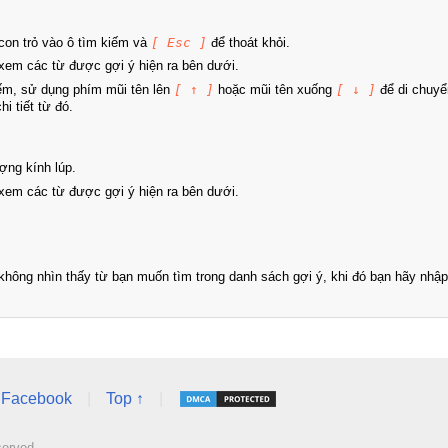
on trỏ vào ô tìm kiếm và
[ Esc ]
để thoát khỏi.
xem các từ được gợi ý hiện ra bên dưới.
iếm, sử dụng phím mũi tên lên
[ ↑ ]
hoặc mũi tên xuống
[ ↓ ]
để di chuyể
i tiết từ đó.
ợng kính lúp.
xem các từ được gợi ý hiện ra bên dưới.
hông nhìn thấy từ bạn muốn tìm trong danh sách gợi ý, khi đó bạn hãy nhập 
Facebook
|
Top ↑
|
served.