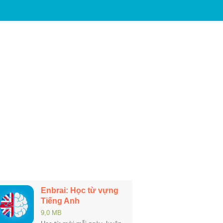
Enbrai: Học từ vựng
Tiếng Anh
9,0 MB