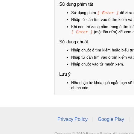
Sử dụng phím tắt
Sử dụng phím
[ Enter ]
để đưa c
Nhập từ cần tìm vào ô tìm kiếm và 
Khi con trỏ đang nằm trong ô tìm k
[ Enter ]
(một lần nữa) để xem ch
Sử dụng chuột
Nhấp chuột ô tìm kiếm hoặc biểu tư
Nhập từ cần tìm vào ô tìm kiếm và 
Nhấp chuột vào từ muốn xem.
Lưu ý
Nếu nhập từ khóa quá ngắn bạn sẽ k
chính xác.
Privacy Policy
|
Google Play
|
Copyright © 2019 English Sticky. All rights re