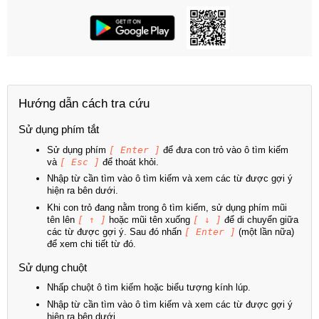
Hướng dẫn cách tra cứu
Sử dụng phím tắt
Sử dụng phím
[ Enter ]
để đưa con trỏ vào ô tìm kiếm
và
[ Esc ]
để thoát khỏi.
Nhập từ cần tìm vào ô tìm kiếm và xem các từ được gợi ý
hiện ra bên dưới.
Khi con trỏ đang nằm trong ô tìm kiếm, sử dụng phím mũi
tên lên
[ ↑ ]
hoặc mũi tên xuống
[ ↓ ]
để di chuyển giữa
các từ được gợi ý. Sau đó nhấn
[ Enter ]
(một lần nữa)
để xem chi tiết từ đó.
Sử dụng chuột
Nhấp chuột ô tìm kiếm hoặc biểu tượng kính lúp.
Nhập từ cần tìm vào ô tìm kiếm và xem các từ được gợi ý
hiện ra bên dưới.