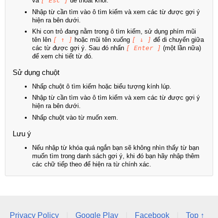
và
[ Esc ]
để thoát khỏi.
Nhập từ cần tìm vào ô tìm kiếm và xem các từ được gợi ý
hiện ra bên dưới.
Khi con trỏ đang nằm trong ô tìm kiếm, sử dụng phím mũi
tên lên
[ ↑ ]
hoặc mũi tên xuống
[ ↓ ]
để di chuyển giữa
các từ được gợi ý. Sau đó nhấn
[ Enter ]
(một lần nữa)
để xem chi tiết từ đó.
Sử dụng chuột
Nhấp chuột ô tìm kiếm hoặc biểu tượng kính lúp.
Nhập từ cần tìm vào ô tìm kiếm và xem các từ được gợi ý
hiện ra bên dưới.
Nhấp chuột vào từ muốn xem.
Lưu ý
Nếu nhập từ khóa quá ngắn bạn sẽ không nhìn thấy từ bạn
muốn tìm trong danh sách gợi ý, khi đó bạn hãy nhập thêm
các chữ tiếp theo để hiện ra từ chính xác.
Privacy Policy
|
Google Play
|
Facebook
|
Top ↑