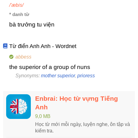
/'æbis/
* danh từ
bà trưởng tu viện
Từ điển Anh Anh - Wordnet
abbess
the superior of a group of nuns
Synonyms:
mother superior
,
prioress
Enbrai: Học từ vựng Tiếng
Anh
9,0 MB
Học từ mới mỗi ngày, luyện nghe, ôn tập và
kiểm tra.