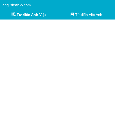
englishsticky.com
Từ điển Anh Việt
Từ điển Việt Anh