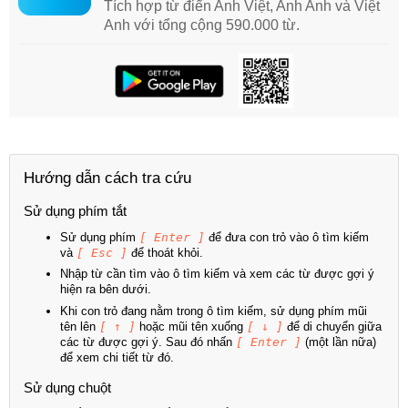
Tích hợp từ điển Anh Việt, Anh Anh và Việt
Anh với tổng cộng 590.000 từ.
Hướng dẫn cách tra cứu
Sử dụng phím tắt
Sử dụng phím
[ Enter ]
để đưa con trỏ vào ô tìm kiếm
và
[ Esc ]
để thoát khỏi.
Nhập từ cần tìm vào ô tìm kiếm và xem các từ được gợi ý
hiện ra bên dưới.
Khi con trỏ đang nằm trong ô tìm kiếm, sử dụng phím mũi
tên lên
[ ↑ ]
hoặc mũi tên xuống
[ ↓ ]
để di chuyển giữa
các từ được gợi ý. Sau đó nhấn
[ Enter ]
(một lần nữa)
để xem chi tiết từ đó.
Sử dụng chuột